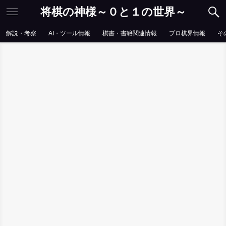
将棋の神様～０と１の世界～
解説・考察
AI・ツール情報
棋書・書籍関連情報
プロ棋界情報
そ