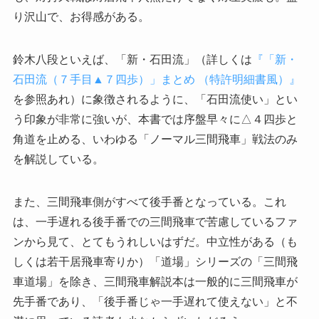
り沢山で、お得感がある。
鈴木八段といえば、「新・石田流」（詳しくは
『「新・
石田流（７手目▲７四歩）」まとめ （特許明細書風）』
を参照あれ）に象徴されるように、「石田流使い」とい
う印象が非常に強いが、本書では序盤早々に△４四歩と
角道を止める、いわゆる「ノーマル三間飛車」戦法のみ
を解説している。
また、三間飛車側がすべて後手番となっている。これ
は、一手遅れる後手番での三間飛車で苦慮しているファ
ンから見て、とてもうれしいはずだ。中立性がある（も
しくは若干居飛車寄りか）「道場」シリーズの「三間飛
車道場」を除き、三間飛車解説本は一般的に三間飛車が
先手番であり、「後手番じゃ一手遅れて使えない」と不