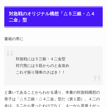
対急戦のオリジナル構想「△５三銀・△４
二金」型
書籍の帯に
対急戦には５三銀・４二金型
対穴熊には５筋からのと金攻め
これぞ振り飛車のさばき！！
と書いてあることからわかる通り、本書の対急戦構想の
骨子は「△５三銀・△４二金」型だ（第１図）。４二の
金は、５二から寄ったわけでなく、４一から直接上がっ