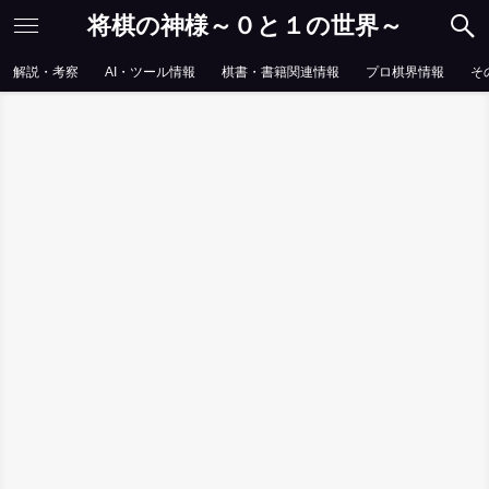
将棋の神様～０と１の世界～
解説・考察
AI・ツール情報
棋書・書籍関連情報
プロ棋界情報
そ