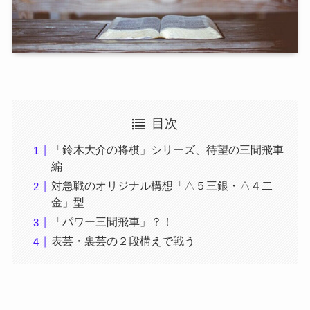
目次
「鈴木大介の将棋」シリーズ、待望の三間飛車
編
対急戦のオリジナル構想「△５三銀・△４二
金」型
「パワー三間飛車」？！
表芸・裏芸の２段構えで戦う