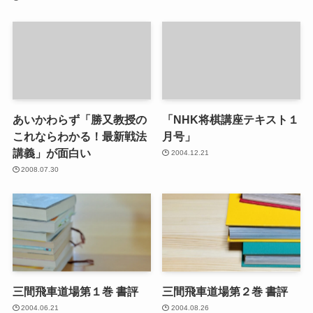
あいかわらず「勝又教授の
「NHK将棋講座テキスト１
これならわかる！最新戦法
月号」
講義」が面白い
2004.12.21
2008.07.30
三間飛車道場第１巻 書評
三間飛車道場第２巻 書評
2004.06.21
2004.08.26