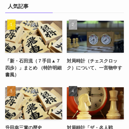
人気記事
「新・石田流（７手目▲７
対局時計（チェスクロッ
四歩）」まとめ （特許明細
ク）について、一言物申す
書風）
升田幸三賞の歴史
対局時計「ザ・名人戦