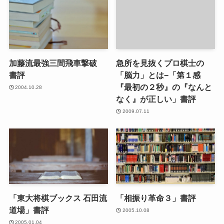
加藤流最強三間飛車撃破
急所を見抜くプロ棋士の
書評
「脳力」とは−「第１感
『最初の２秒』の『なんと
2004.10.28
なく』が正しい」書評
2009.07.11
「東大将棋ブックス 石田流
「相振り革命３」書評
道場」書評
2005.10.08
2005.01.04