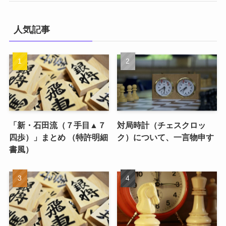
人気記事
「新・石田流（７手目▲７
対局時計（チェスクロッ
四歩）」まとめ （特許明細
ク）について、一言物申す
書風）