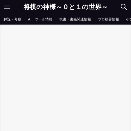
将棋の神様～０と１の世界～
解説・考察
AI・ツール情報
棋書・書籍関連情報
プロ棋界情報
そ