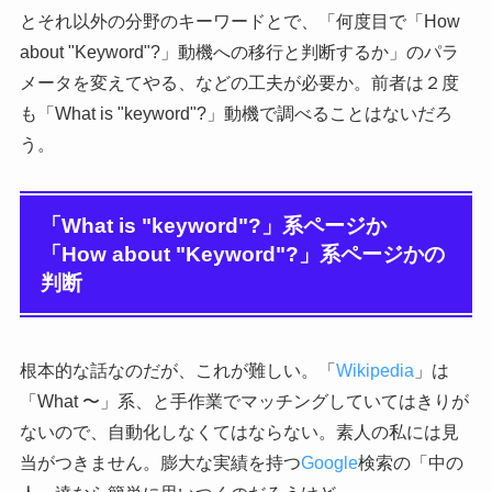
とそれ以外の分野のキーワードとで、「何度目で「How
about "Keyword"?」動機への移行と判断するか」のパラ
メータを変えてやる、などの工夫が必要か。前者は２度
も「What is "keyword"?」動機で調べることはないだろ
う。
「What is "keyword"?」系ページか
「How about "Keyword"?」系ページかの
判断
根本的な話なのだが、これが難しい。「
Wikipedia
」は
「What 〜」系、と手作業でマッチングしていてはきりが
ないので、自動化しなくてはならない。素人の私には見
当がつきません。膨大な実績を持つ
Google
検索の「中の