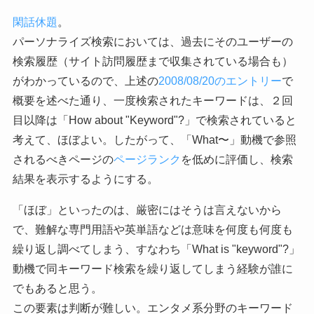
閑話休題
。
パーソナライズ検索においては、過去にそのユーザーの
検索履歴（サイト訪問履歴まで収集されている場合も）
がわかっているので、上述の
2008/08/20のエントリー
で
概要を述べた通り、一度検索されたキーワードは、２回
目以降は「How about "Keyword"?」で検索されていると
考えて、ほぼよい。したがって、「What〜」動機で参照
されるべきページの
ページランク
を低めに評価し、検索
結果を表示するようにする。
「ほぼ」といったのは、厳密にはそうは言えないから
で、難解な専門用語や英単語などは意味を何度も何度も
繰り返し調べてしまう、すなわち「What is "keyword"?」
動機で同キーワード検索を繰り返してしまう経験が誰に
でもあると思う。
この要素は判断が難しい。エンタメ系分野のキーワード