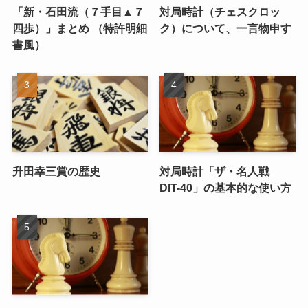
「新・石田流（７手目▲７
対局時計（チェスクロッ
四歩）」まとめ （特許明細
ク）について、一言物申す
書風）
升田幸三賞の歴史
対局時計「ザ・名人戦
DIT-40」の基本的な使い方