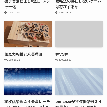
後手番猫だまし戦法、メジ
攻略法の存在しないゲーム
ャー化
は存在するか
2008.03.06
2004.05.08
無気力相撲と米長理論
神VS神
2008.10.21
2003.12.30
将棋倶楽部２４最高レーテ
ponanzaが将棋倶楽部２４