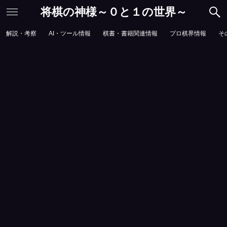
将棋の神様～０と１の世界～
解説・考察
AI・ツール情報
棋書・書籍関連情報
プロ棋界情報
そ