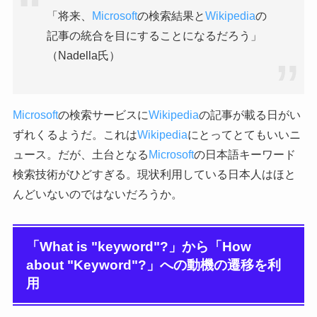
「将来、
Microsoft
の検索結果と
Wikipedia
の
記事の統合を目にすることになるだろう」
（Nadella氏）
Microsoft
の検索サービスに
Wikipedia
の記事が載る日がい
ずれくるようだ。これは
Wikipedia
にとってとてもいいニ
ュース。だが、土台となる
Microsoft
の日本語キーワード
検索技術がひどすぎる。現状利用している日本人はほと
んどいないのではないだろうか。
「What is "keyword"?」から「How
about "Keyword"?」への動機の遷移を利
用