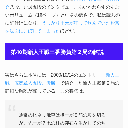
介
八段、戸辺五段のインタビュー。あいかわらずのすご
いボリューム（16ページ）と中身の濃さで、私は読むの
に釘付けになり、
うっかり手元が狂って飲んでいたお茶
を誌面にこぼしてしまった
ほどだ。
第40期新人王戦三番勝負第２局の解説
実はさらに本号には、2009/10/14のエントリー
「新人王
戦：広瀬章人五段、優勝」
で紹介した新人王戦第２局の
詳細な解説が載っている。この将棋は、
通常のヒネリ飛車は後手が８筋の歩を切る
が、先手が７七の桂の存在を生かしてのち