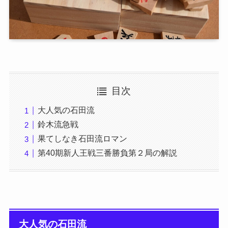
目次
大人気の石田流
鈴木流急戦
果てしなき石田流ロマン
第40期新人王戦三番勝負第２局の解説
大人気の石田流