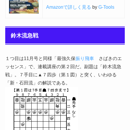
Amazonで詳しく見る
by
G-Tools
鈴木流急戦
１つ目は11月号と同様「最強久保
振り飛車
さばきのエ
ッセンス」で、連載講座の第２回だ。副題は「鈴木流急
戦」。７手目に▲７四歩（第１図）と突く、いわゆる
「新・石田流」の解説である。