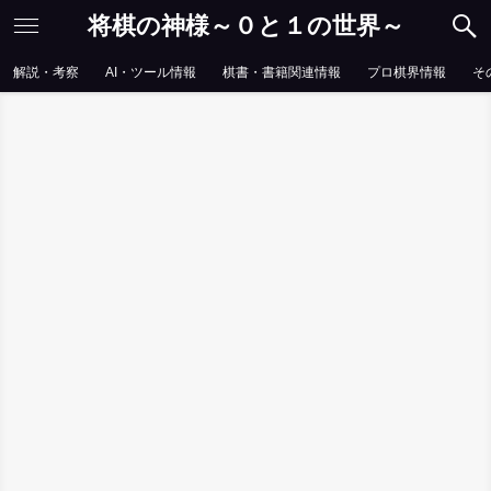
将棋の神様～０と１の世界～
解説・考察
AI・ツール情報
棋書・書籍関連情報
プロ棋界情報
そ