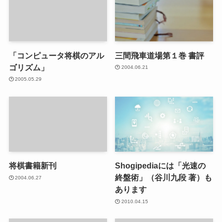
「コンピュータ将棋のアル
三間飛車道場第１巻 書評
ゴリズム」
2004.06.21
2005.05.29
将棋書籍新刊
Shogipediaには「光速の
終盤術」（谷川九段 著）も
2004.06.27
あります
2010.04.15