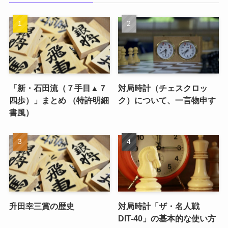
「新・石田流（７手目▲７
対局時計（チェスクロッ
四歩）」まとめ （特許明細
ク）について、一言物申す
書風）
升田幸三賞の歴史
対局時計「ザ・名人戦
DIT-40」の基本的な使い方