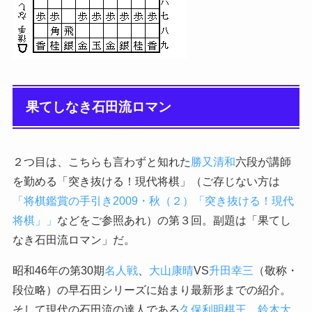
果てしなき石田流ロマン
２つ目は、こちらも言わずと知れた
勝又清和
六段が講師
を勤める「突き抜ける！現代将棋」（ご存じない方は
「将棋鑑賞の手引き2009・秋（２）「突き抜ける！現代
将棋」」
などをご参照あれ）の第３回。副題は「果てし
なき石田流ロマン」だ。
昭和46年の第30期
名人戦
、
大山康晴
VS
升田幸三
（敬称・
段位略）の早石田シリーズに始まり最新形までの紹介。
そして現代の石田流の達人である
久保利明
棋王
、
鈴木大