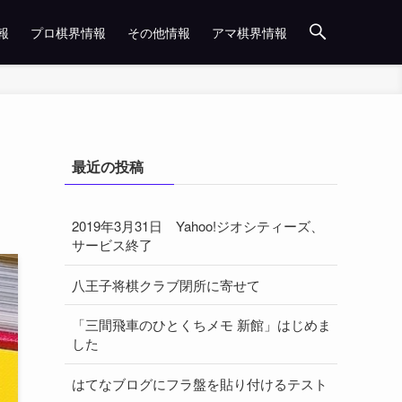
報
プロ棋界情報
その他情報
アマ棋界情報
最近の投稿
2019年3月31日 Yahoo!ジオシティーズ、
サービス終了
八王子将棋クラブ閉所に寄せて
「三間飛車のひとくちメモ 新館」はじめま
した
はてなブログにフラ盤を貼り付けるテスト