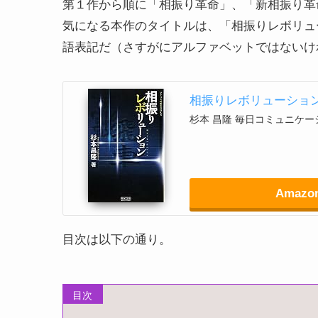
第１作から順に「相振り革命」、「新相振り革
気になる本作のタイトルは、「相振りレボリュ
語表記だ（さすがにアルファベットではないけ
相振りレボリューショ
杉本 昌隆 毎日コミュニケーショ
Amazo
目次は以下の通り。
目次