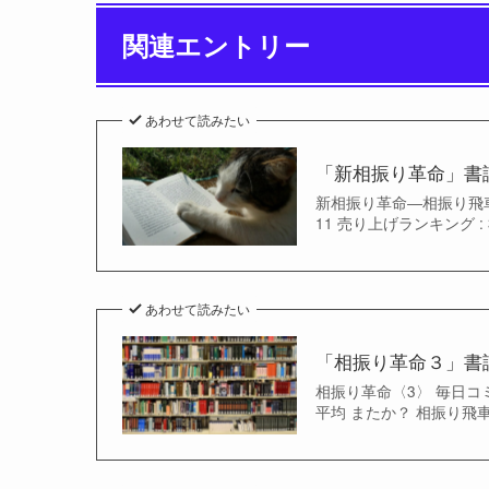
関連エントリー
あわせて読みたい
「新相振り革命」書
新相振り革命―相振り飛車の
11 売り上げランキング :
あわせて読みたい
「相振り革命３」書
相振り革命〈3〉 毎日コミュ
平均 またか？ 相振り飛車