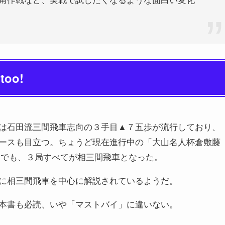
 too!
は石田流三間飛車志向の３手目▲７五歩が流行しており、
ースも目立つ。ちょうど現在進行中の「大山名人杯倉敷藤
）でも、３局すべてが相三間飛車となった。
に相三間飛車を中心に解説されているようだ。
本書も必読、いや「マストバイ」に違いない。