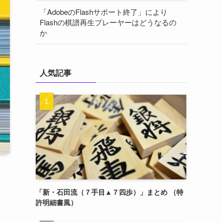
「AdobeのFlashサポート終了」により
Flashの棋譜再生プレーヤーはどうなるの
か
人気記事
「新・石田流（７手目▲７四歩）」まとめ （特
許明細書風）