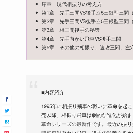
序章 現代相振りの考え方
第1章 先手三間VS後手△5三銀型三間
第2章 先手三間VS後手△5三銀型三間
第3章 相三間後手の秘策
第4章 先手向かい飛車VS後手三間
第5章 その他の相振り、速攻三間、左
■内容紹介
1995年に相振り飛車の戦いに革命を起
売以降、相振り飛車は劇的な進化が始ま
革命シリーズの最新作です。最近の振り
間飛車対向かい飛車、後手の秘策△５五