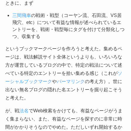
ときに、まず
三間飛車
の戦術・戦型（コーヤン流、石田流、VS居
飛穴、etc）について有益な情報が述べられているエ
ントリーを、戦術・戦型毎にタグを付けて分類化しつ
つ、収集する
というブックマークページを作ろうと考えた。集めるペ
ージは、戦法解説サイト全体というよりも、いろいろな
方が運営しているブログの中で、特定の戦法について述
べている特定のエントリーを拾い集める感じ（これが
ソ
ーシャルブックマーク
や
パーマリンク
の考え方）。世に
出ない無名ブログの隠れた名エントリーを掘り起こそう
と考えた。
が、戦
法名
でWeb検索をかけても、有益なページがうま
く集まらない、また、有益なページを探すのに非常に時
間がかかりそうなのでやめた。ただしいずれ開始するか