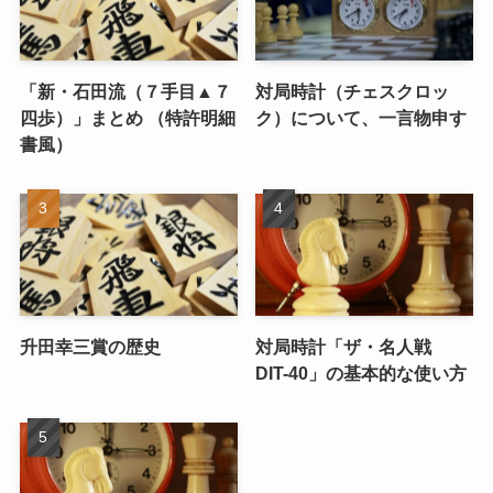
「新・石田流（７手目▲７
対局時計（チェスクロッ
四歩）」まとめ （特許明細
ク）について、一言物申す
書風）
升田幸三賞の歴史
対局時計「ザ・名人戦
DIT-40」の基本的な使い方