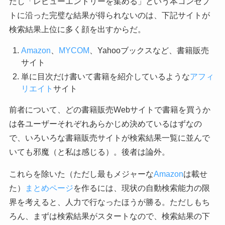
だし「レビューエントリーを集める」という本コンセプ
トに沿った完璧な結果が得られないのは、下記サイトが
検索結果上位に多く顔を出すからだ。
Amazon
、
MYCOM
、Yahooブックスなど、書籍販売
サイト
単に目次だけ書いて書籍を紹介しているような
アフィ
リエイト
サイト
前者について、どの書籍販売Webサイトで書籍を買うか
は各ユーザーそれぞれあらかじめ決めているはずなの
で、いろいろな書籍販売サイトが検索結果一覧に並んで
いても邪魔（と私は感じる）。後者は論外。
これらを除いた（ただし最もメジャーな
Amazon
は載せ
た）
まとめページ
を作るには、現状の自動検索能力の限
界を考えると、人力で行なったほうが勝る。ただしもち
ろん、まずは検索結果がスタートなので、検索結果の下