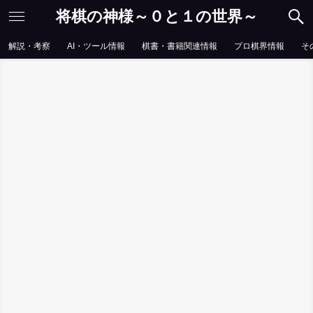
将棋の神様～０と１の世界～
解説・考察
AI・ツール情報
棋書・書籍関連情報
プロ棋界情報
そ